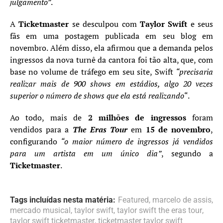
julgamento”
.
A
Ticketmaster
se desculpou com
Taylor Swift
e seus
fãs em uma postagem publicada em seu blog em
novembro. Além disso, ela afirmou que a demanda pelos
ingressos da nova turnê da cantora foi tão alta, que, com
base no volume de tráfego em seu site, Swift
“precisaria
realizar mais de 900 shows em estádios, algo 20 vezes
superior o número de shows que ela está realizando
“.
Ao todo, mais de
2 milhões de ingressos
foram
vendidos para a
The Eras Tour
em
15 de novembro
,
configurando
“o maior número de ingressos já vendidos
para um artista em um único dia”
, segundo a
Ticketmaster
.
Tags incluídas nesta matéria:
Featured
,
marcelo de assis
,
mercado musical
,
taylor swift
,
taylor swift the eras tour
,
taylor swift ticketmaster
,
ticketmaster taylor swift