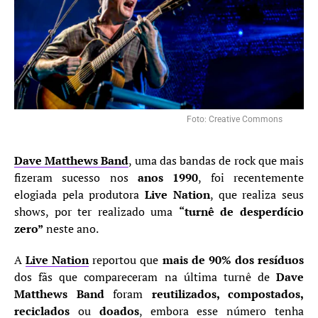
Foto: Creative Commons
Dave Matthews Band
, uma das bandas de rock que mais
fizeram sucesso nos
anos 1990
, foi recentemente
elogiada pela produtora
Live Nation
, que realiza seus
shows, por ter realizado uma
“turnê de desperdício
zero”
neste ano.
A
Live Nation
reportou que
mais de 90% dos resíduos
dos fãs que compareceram na última turnê de
Dave
Matthews Band
foram
reutilizados, compostados,
reciclados
ou
doados
, embora esse número tenha