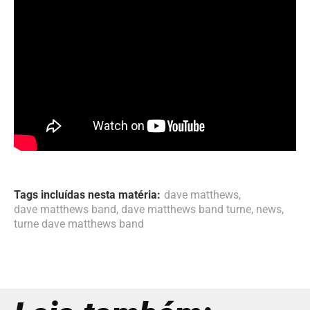
Tags incluídas nesta matéria:
dave matthews
,
dave matthews band
,
dave matthews band turne
,
news
,
turne dave matthews band