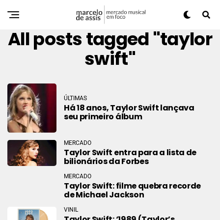
All posts tagged "taylor
swift"
ÚLTIMAS
Há 18 anos, Taylor Swift lançava
seu primeiro álbum
MERCADO
Taylor Swift entra para a lista de
bilionários da Forbes
MERCADO
Taylor Swift: filme quebra recorde
de Michael Jackson
VINIL
Taylor Swift: ‘1989 (Taylor’s