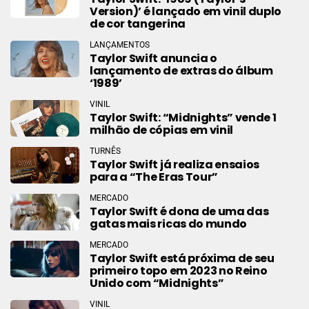
Version)’ é lançado em vinil duplo
de cor tangerina
LANÇAMENTOS
Taylor Swift anuncia o
lançamento de extras do álbum
‘1989’
VINIL
Taylor Swift: “Midnights” vende 1
milhão de cópias em vinil
TURNÊS
Taylor Swift já realiza ensaios
para a “The Eras Tour”
MERCADO
Taylor Swift é dona de uma das
gatas mais ricas do mundo
MERCADO
Taylor Swift está próxima de seu
primeiro topo em 2023 no Reino
Unido com “Midnights”
VINIL