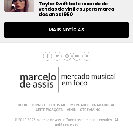
Taylor Swift bate recorde de
vendas de vinil e supera marca
dos anos 1980
MAIS NOTÍCIAS
DOCS
TURNÊS
FESTIVAIS
MERCADO
GRAVADORAS
CERTIFICAÇÕES
VINIL
STREAMING
© 2013-2026 Marcelo de Assis | Todos os direitos reservados | All
rights reserved