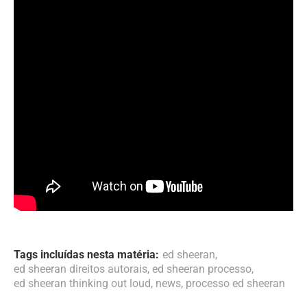
Tags incluídas nesta matéria:
ed sheeran
,
ed sheeran direitos autorais
,
ed sheeran processo
,
ed sheeran thinking out loud
,
news
,
processo ed sheeran