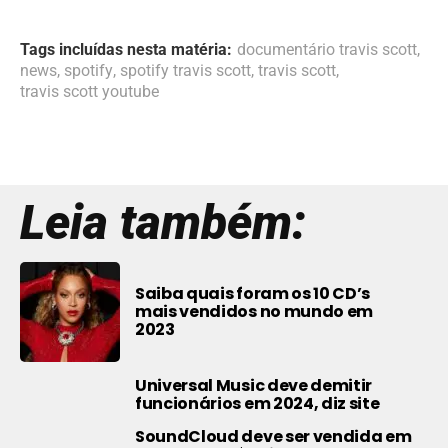
Tags incluídas nesta matéria:
documentário travis scott
,
news
,
spotify
,
spotify travis scott
,
travis scott
,
travis scott youtube
Leia também:
Saiba quais foram os 10 CD’s
mais vendidos no mundo em
2023
Universal Music deve demitir
funcionários em 2024, diz site
SoundCloud deve ser vendida em