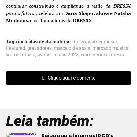
continuar construindo e ampliando a visão da DRESSX
para o futuro”
, celebraram
Daria Shapovalova
e
Natalia
Modenova
, co-fundadoras da
DRESSX
.
Tags incluídas nesta matéria:
dressx warner music
,
Featured
,
gravadoras
,
marcelo de assis
,
mercado musical
,
warner music
,
warner music 2022
,
warner music dressx
Clique aqui e comente
Leia também:
Saiba quais foram os 10 CD’s