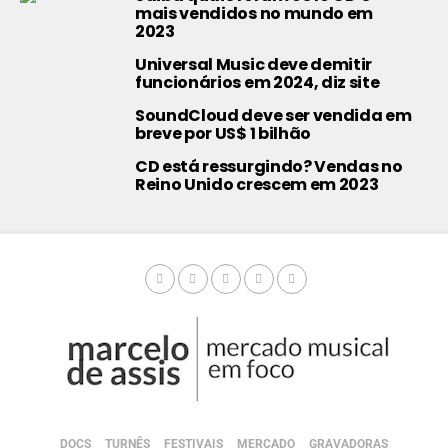
mais vendidos no mundo em
2023
Universal Music deve demitir
funcionários em 2024, diz site
SoundCloud deve ser vendida em
breve por US$ 1 bilhão
CD está ressurgindo? Vendas no
Reino Unido crescem em 2023
DOCS
TURNÊS
FESTIVAIS
MERCADO
GRAVADORAS