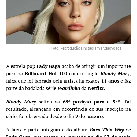
Foto: Reprodução | Instagram | @ladygaga
A estrela pop
Lady Gaga
acaba de atingir um importante
pico na
Billboard Hot 100
com o single
Bloody Mar
y,
faixa que foi lançada pela artista há exatos
11 anos
e faz
parte da badalada série
Wandinha
da
Netflix
.
Bloody Mary
saltou da
68ª posição para a 54
ª. Tal
resultado, alcançado em decorrência de sua inserção na
série, foi observado desde o dia
9 de janeiro
.
A faixa é parte integrante do álbum
Born This Way
de
Lady Gaga
, que chegou ao mercado no dia
23 de maio