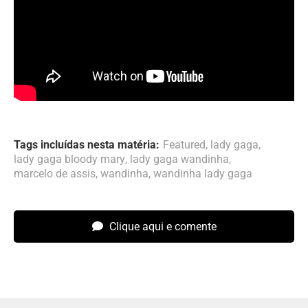
Tags incluídas nesta matéria:
Featured
,
lady gaga
,
lady gaga bloody mary
,
lady gaga wandinha
,
marcelo de assis
,
wandinha
,
wandinha lady gaga
Clique aqui e comente