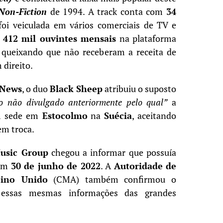
Non-Fiction
de 1994. A track conta com
34
oi veiculada em vários comerciais de TV e
m
412 mil ouvintes mensais
na plataforma
se queixando que não receberam a receita de
 direito.
 News
, o duo
Black Sheep
atribuiu o suposto
 não divulgado anteriormente pelo qual”
a
m sede em
Estocolmo
na
Suécia
, aceitando
m troca.
Music Group
chegou a informar que possuía
em
30 de junho de 2022
. A
Autoridade de
eino Unido
(CMA) também confirmou o
 essas mesmas informações das grandes