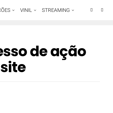
ÇÕES
VINIL
STREAMING
esso de ação
 site