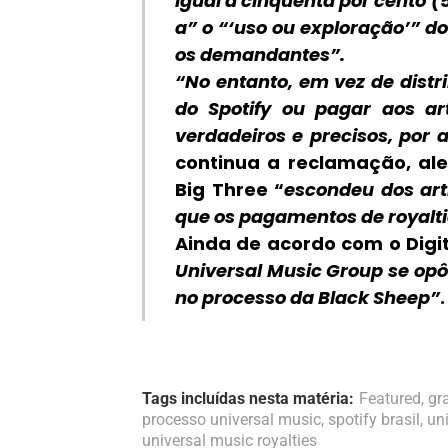
igual a cinquenta por cento (
a” o “‘uso ou exploração’” 
os demandantes”.
“No entanto, em vez de distr
do Spotify ou pagar aos ar
verdadeiros e precisos, por 
continua a reclamação, a
Big Three
“
escondeu dos arti
que os pagamentos de royalti
Ainda de acordo com o
Digi
Universal Music Group se op
no processo da Black Sheep”
.
Tags incluídas nesta matéria:
Featured
,
gr
processo universal music
,
spotify brasil
,
un
universal music royalties