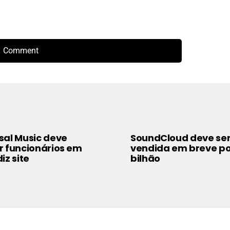
 Comment
sal Music deve
SoundCloud deve se
r funcionários em
vendida em breve po
iz site
bilhão