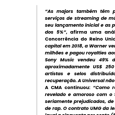
“As majors também têm par
serviços de streaming de mú
seu lançamento inicial e as 
dos 5%”
, afirma uma aná
Concorrência do Reino Uni
capital em 2018, a Warner v
milhões e pagou royalties ao
Sony Music vendeu 49% de
aproximadamente US$ 250
artistas e selos distribu
recuperação. A Universal nã
A
CMA
continuou:
“Como re
revelado e amoroso com o S
seriamente prejudicados, de
de rap. O contrato UMG da l