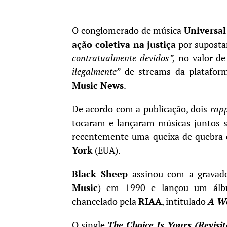
O conglomerado de música
Universa
ação coletiva na justiça
por supost
contratualmente devidos”,
no valor de
ilegalmente”
de streams da platafo
Music News
.
De acordo com a publicação, dois
rap
tocaram e lançaram músicas juntos
recentemente uma queixa de quebra 
York
(EUA).
Black Sheep
assinou com a grava
Music
) em 1990 e lançou um ál
chancelado pela
RIAA
, intitulado
A Wo
O single
The Choice Is Yours (Revisit