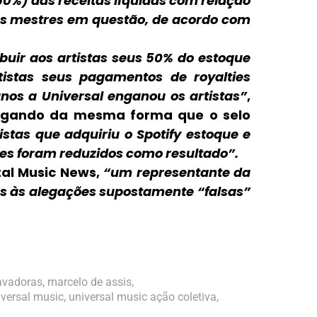
50%) das receitas líquidas com relação
dos mestres em questão, de acordo com
ibuir aos artistas seus 50% do estoque
tistas seus pagamentos de royalties
anos a Universal enganou os artistas”
,
legando da mesma forma que o selo
stas que adquiriu o Spotify estoque e
es foram reduzidos como resultado”.
tal Music News
,
“um representante da
ôs às alegações supostamente “falsas”
avadoras
,
marcelo de assis
,
iversal music
,
universal music ação coletiva
,