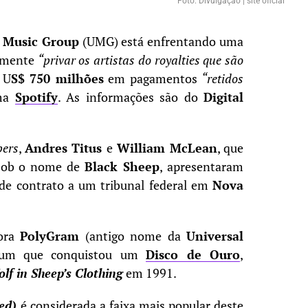
Foto: Divulgação | site oficial
l Music Group
(UMG) está enfrentando uma
amente
“privar os artistas do royalties que são
 U
S$ 750 milhões
em pagamentos
“retidos
rma
Spotify
. As informações são do
Digital
pers
,
Andres Titus
e
William McLean
, que
 sob o nome de
Black Sheep
, apresentaram
de contrato a um tribunal federal em
Nova
dora
PolyGram
(antigo nome da
Universal
bum que conquistou um
Disco de Ouro
,
lf in Sheep’s Clothing
em 1991.
ed)
é considerada a faixa mais popular deste