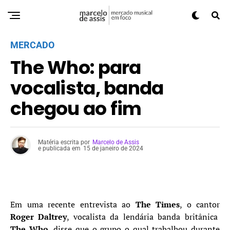
MERCADO
The Who: para
vocalista, banda
chegou ao fim
Matéria escrita por
Marcelo de Assis
e publicada em
15 de janeiro de 2024
Em uma recente entrevista ao
The Times
, o cantor
Roger Daltrey
, vocalista da lendária banda britânica
The Who
, disse que o grupo o qual trabalhou durante