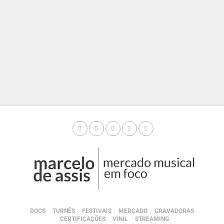
DOCS
TURNÊS
FESTIVAIS
MERCADO
GRAVADORAS
CERTIFICAÇÕES
VINIL
STREAMING