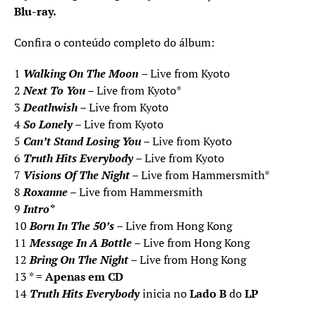
Blu-ray.
Confira o conteúdo completo do álbum:
1
Walking On The Moon
– Live from Kyoto
2
Next To You
– Live from Kyoto*
3
Deathwish
– Live from Kyoto
4
So Lonely
– Live from Kyoto
5
Can’t Stand Losing You
– Live from Kyoto
6
Truth Hits Everybody
– Live from Kyoto
7
Visions Of The Night
– Live from Hammersmith*
8
Roxanne
– Live from Hammersmith
9
Intro*
10
Born In The 50’s
– Live from Hong Kong
11
Message In A Bottle
– Live from Hong Kong
12
Bring On The Night
– Live from Hong Kong
13 *
=
Apenas em CD
14
Truth Hits Everybody
inicia no
Lado B
do
LP