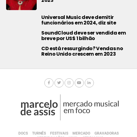
2023
Universal Music deve demitir
funcionários em 2024, diz site
SoundCloud deve ser vendida em
breve por US$ 1 bilhão
CD está ressurgindo? Vendas no
Reino Unido crescem em 2023
DOCS
TURNÊS
FESTIVAIS
MERCADO
GRAVADORAS