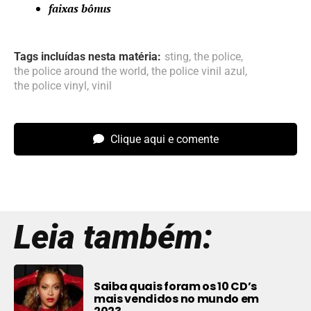
faixas bônus
Tags incluídas nesta matéria:
sting
,
the police
,
the police around the world
,
the police vinil azul
,
the police vinyl
,
vinil
Clique aqui e comente
Leia também:
Saiba quais foram os 10 CD’s
mais vendidos no mundo em