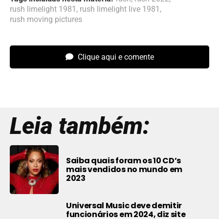
rush limelight 1981
,
rush limelight live 1981
,
rush moving pictures
Clique aqui e comente
Leia também:
Saiba quais foram os 10 CD’s
mais vendidos no mundo em
2023
Universal Music deve demitir
funcionários em 2024, diz site