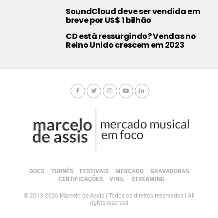
SoundCloud deve ser vendida em
breve por US$ 1 bilhão
CD está ressurgindo? Vendas no
Reino Unido crescem em 2023
DOCS
TURNÊS
FESTIVAIS
MERCADO
GRAVADORAS
CERTIFICAÇÕES
VINIL
STREAMING
© 2013-2026 Marcelo de Assis | Todos os direitos reservados | All
rights reserved