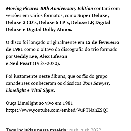
Moving Picures 40th Anniversary Edition
contará com
versões em vários formatos, como
Super Deluxe,
Deluxe 3 CD’s, Deluxe 5 LP’s, Deluxe LP, Digital
Deluxe e Digital Dolby Atmos.
O disco foi lançado originalmente em
12 de fevereiro
de 1981
como o oitavo da discografia do trio formado
por
Geddy Lee, Alex Lifeson
e
Neil Peart
(1952-2020).
Foi justamente neste álbuns, que os fãs do grupo
canadenses conheceram os clássicos
Tom Sawyer,
Limelight
e
Vital Signs.
Ouça Limelight ao vivo em 1981:
https://www.youtube.com/embed/VuPTNahZSQI
Tags incluídas nesta matéria:
rush
,
rush 2022
,