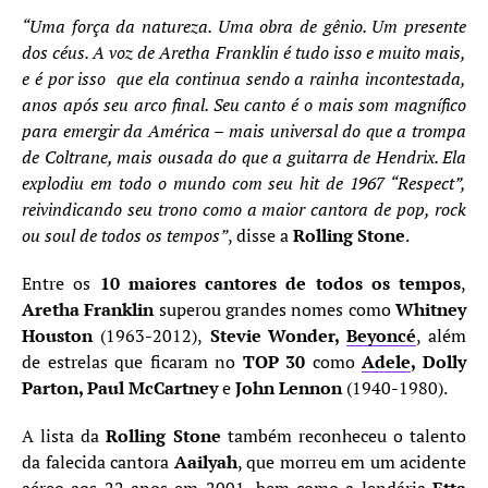
“Uma força da natureza. Uma obra de gênio. Um presente
dos céus. A voz de Aretha Franklin é tudo isso e muito mais,
e é por isso que ela continua sendo a rainha incontestada,
anos após seu arco final. Seu canto é o mais som magnífico
para emergir da América – mais universal do que a trompa
de Coltrane, mais ousada do que a guitarra de Hendrix. Ela
explodiu em todo o mundo com seu hit de 1967 “Respect”,
reivindicando seu trono como a maior cantora de pop, rock
ou soul de todos os tempos”
, disse a
Rolling Stone
.
Entre os
10 maiores cantores de todos os tempos
,
Aretha Franklin
superou grandes nomes como
Whitney
Houston
(1963-2012),
Stevie Wonder,
Beyoncé
, além
de estrelas que ficaram no
TOP 30
como
Adele
, Dolly
Parton, Paul McCartney
e
John Lennon
(1940-1980).
A lista da
Rolling Stone
também reconheceu o talento
da falecida cantora
Aailyah
, que morreu em um acidente