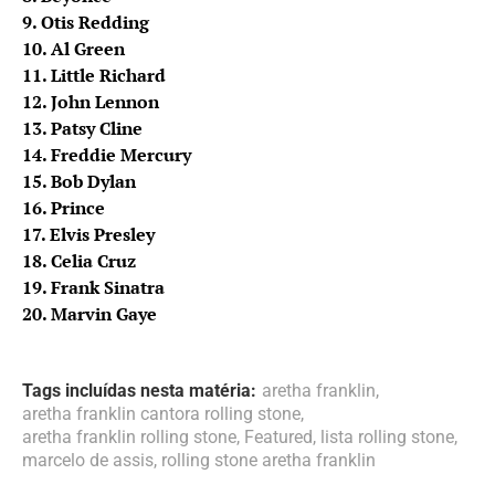
9. Otis Redding
10. Al Green
11. Little Richard
12. John Lennon
13. Patsy Cline
14. Freddie Mercury
15. Bob Dylan
16. Prince
17. Elvis Presley
18. Celia Cruz
19. Frank Sinatra
20. Marvin Gaye
Tags incluídas nesta matéria:
aretha franklin
,
aretha franklin cantora rolling stone
,
aretha franklin rolling stone
,
Featured
,
lista rolling stone
,
marcelo de assis
,
rolling stone aretha franklin