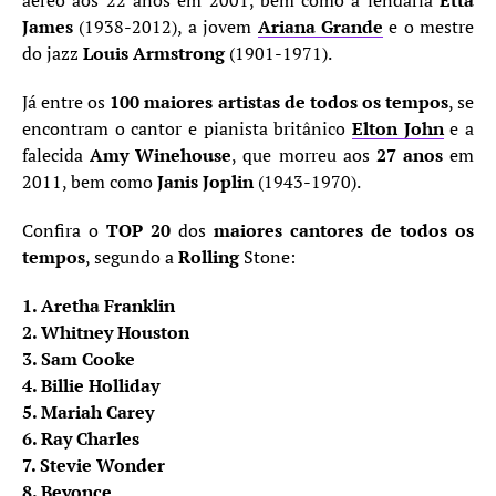
aéreo aos 22 anos em 2001, bem como a lendária
Etta
James
(1938-2012), a jovem
Ariana Grande
e o mestre
do jazz
Louis Armstrong
(1901-1971).
Já entre os
100 maiores artistas de todos os tempos
, se
encontram o cantor e pianista britânico
Elton John
e a
falecida
Amy Winehouse
, que morreu aos
27 anos
em
2011, bem como
Janis Joplin
(1943-1970).
Confira o
TOP 20
dos
maiores cantores de todos os
tempos
, segundo a
Rolling
Stone:
1. Aretha Franklin
2. Whitney Houston
3. Sam Cooke
4. Billie Holliday
5. Mariah Carey
6. Ray Charles
7. Stevie Wonder
8. Beyonce