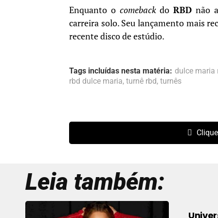
Enquanto o
comeback
do
RBD
não a
carreira solo. Seu lançamento mais re
recente disco de estúdio.
Tags incluídas nesta matéria:
dulce maria 
rbd dulce maria
,
turnê rbd
,
turnês
Clique
Leia também:
Univer