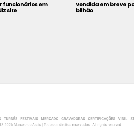
r funcionários em
vendida em breve po
iz site
bilhão
S
TURNÊS
FESTIVAIS
MERCADO
GRAVADORAS
CERTIFICAÇÕES
VINIL
S
3-2026 Marcelo de Assis | Todos os direitos reservados | All rights reserved