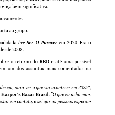
ença bem significativa.
novamente.
aria
ao grupo.
badalada
live
Ser O Parecer
em 2020. Era o
 desde 2008.
sobre o retorno do
RBD
e até uma possível
o em um dos assuntos mais comentados na
 deseja, para ver o que vai acontecer em 2023”
,
à
Harper’s Bazar Brasil
.
“O que eu acho mais
 estar em contato, e sei que as pessoas esperam