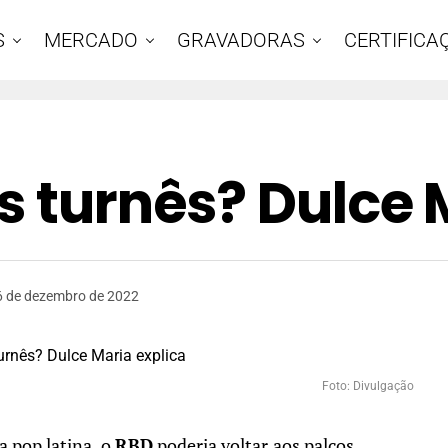
S
MERCADO
GRAVADORAS
CERTIFICA
s turnês? Dulce 
6 de dezembro de 2022
Foto: Divulgação
 pop latina, o
RBD
poderia voltar aos palcos