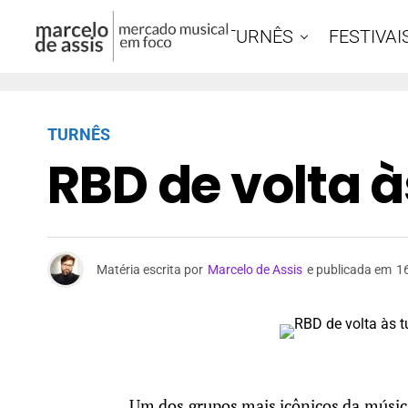
DOCS
TURNÊS
FESTIVAI
TURNÊS
RBD de volta à
Matéria escrita por
Marcelo de Assis
e publicada em
1
Um dos grupos mais icônicos da música