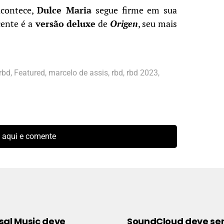
contece,
Dulce Maria
segue firme em sua
cente é a
versão deluxe
de
Origen
, seu mais
rbd
,
Featured
,
marcelo de assis
,
rbd
,
rbd 2023
,
 aqui e comente
sal Music deve
SoundCloud deve se