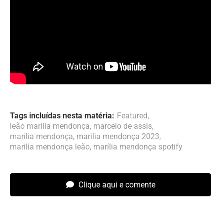
Tags incluídas nesta matéria:
Featured
,
leão marilia mendonça
,
marcelo de assis
,
marilia mendonça
,
marilia mendonça 2023
,
marilia mendonça leão
,
marília mendonça spotify
Clique aqui e comente