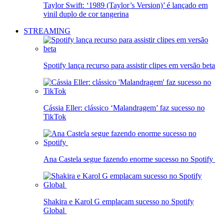
Taylor Swift: ‘1989 (Taylor’s Version)’ é lançado em
vinil duplo de cor tangerina
STREAMING
Spotify lança recurso para assistir clipes em versão beta
Cássia Eller: clássico ‘Malandragem’ faz sucesso no
TikTok
Ana Castela segue fazendo enorme sucesso no Spotify
Shakira e Karol G emplacam sucesso no Spotify
Global