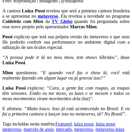
Foto: Reprodução | Instagram | @luizapossi
A cantora
Luiza Possi
revelou que será a primeira cantora brasileira
a se apresentar no
metaverso
. Ela revelou a novidade no programa
Caldeirão com Mion
da
TV Globo
quando foi perguntada sobre
esse novo projeto pelo apresentador
Marcos Mion
.
Possi
explicou que terá sua própria versão do metaverso e que seus
fãs poderão conferir sua performance no ambiente digital com a
utilização de um óculos especial.
“A pessoa pode ir lá no meu show, tem shows híbridos”
, disse
Luiza Possi
.
Mion
questionou:
“E quando você faz o show lá, você está
realmente fazendo em algum lugar ou já gravou isso?”
Luisa Possi
explicou:
“Cara, a gente faz com roupas, as roupas
têm sensores. Então eu me mexo, as luzes e se mexem e todos os
meus movimentos viram movimentos dela (luz)”.
E afirmou:
“Muito louco. Isso já está acontecendo no Brasil. E eu
fui a primeira cantora a lançar isso no metaverso, tá? No Brasil”.
Tags incluídas nesta matéria:
Featured
,
luiza possi
,
luiza possi
metaverso
,
marcelo de assis
,
mercado
,
metaverso
,
metaverso luiza