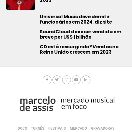
2023
Universal Music deve demitir
funcionários em 2024, diz site
SoundCloud deve ser vendida em
breve por US$ 1 bilhão
CD está ressurgindo? Vendas no
Reino Unido crescem em 2023
DOCS
TURNÊS
FESTIVAIS
MERCADO
GRAVADORAS