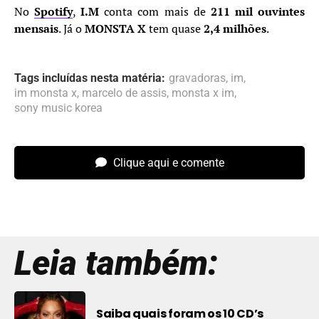
No
Spotify
,
I.M
conta com mais de
211 mil ouvintes
mensais
. Já o
MONSTA X
tem quase
2,4 milhões
.
Tags incluídas nesta matéria:
gravadoras
,
im
,
im monsta x
,
marcelo de assis
,
monsta x im
,
sony music korea
Clique aqui e comente
Leia também:
Saiba quais foram os 10 CD’s