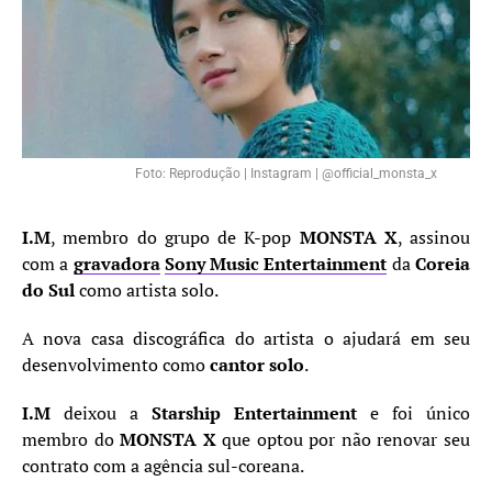
Foto: Reprodução | Instagram | @official_monsta_x
I.M
, membro do grupo de K-pop
MONSTA X
, assinou
com a
gravadora
Sony Music Entertainment
da
Coreia
do Sul
como artista solo.
A nova casa discográfica do artista o ajudará em seu
desenvolvimento como
cantor solo
.
I.M
deixou a
Starship Entertainment
e foi único
membro do
MONSTA X
que optou por não renovar seu
contrato com a agência sul-coreana.