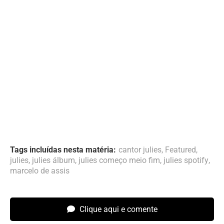
Tags incluídas nesta matéria:
cantor julies
,
Featured
,
julies
,
julies álbum
,
julies começo meio fim
,
julies spotify
,
marcelo de assis
Clique aqui e comente