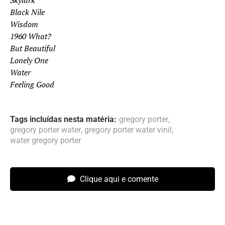
Skylark
Black Nile
Wisdom
1960 What?
But Beautiful
Lonely One
Water
Feeling Good
Tags incluídas nesta matéria:
gregory porter
,
gregory porter water
,
gregory porter water vinil
,
water gregory porter
Clique aqui e comente