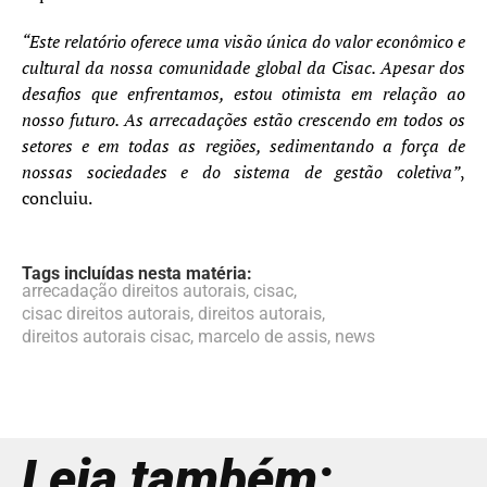
“Este relatório oferece uma visão única do valor econômico e
cultural da nossa comunidade global da Cisac. Apesar dos
desafios que enfrentamos, estou otimista em relação ao
nosso futuro. As arrecadações estão crescendo em todos os
setores e em todas as regiões, sedimentando a força de
nossas sociedades e do sistema de gestão coletiva”
,
concluiu.
Tags incluídas nesta matéria:
arrecadação direitos autorais
,
cisac
,
cisac direitos autorais
,
direitos autorais
,
direitos autorais cisac
,
marcelo de assis
,
news
Leia também: