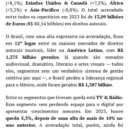
(+8,1%),
Estados Unidos & Canadá
(+7,2%),
África
(+3,2%) e
Ásia-Pacífico
(-0,8%). O total arrecadado
entre todos os repertórios em 2023 foi de
13,09 bilhões
de Euros
(R$ 80,54 bilhões) em direitos autorais.
O Brasil, com uma alta expressiva na arrecadação, ficou
em
12º lugar
entre os maiores mercados de direitos
autorais musicais, líder na
América Latina
, com
R$
1,375 bilhão gerados
. Já quando são somados
audiovisual, dramático, literário e artes visuais — todos
eles, segmentos sem um verdadeiro sistema de gestão
coletiva por aqui —, o Brasil perdeu a liderança regional
para o México, onde foram gerados
R$ 1,387 bilhão
.
Entre os segmentos que tiveram queda está
TV & Rádio
.
Esse segmento vem perdendo espaço para o digital por
apresentar crescimentos menores. Em 2023, houve
queda 5,3%, depois de uma alta de mais de 10% no
ano anterior.
A arrecadação total, porém, ainda foi