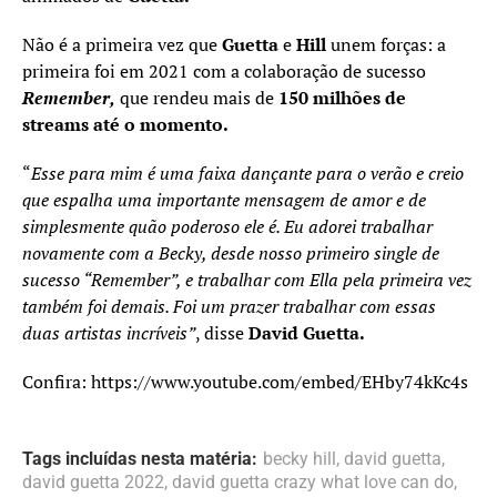
Não é a primeira vez que
Guetta
e
Hill
unem forças: a
primeira foi em 2021 com a colaboração de sucesso
Remember,
que rendeu mais de
150 milhões de
streams até o momento.
“
Esse para mim é uma faixa dançante para o verão e creio
que espalha uma importante mensagem de amor e de
simplesmente quão poderoso ele é. Eu adorei trabalhar
novamente com a Becky, desde nosso primeiro single de
sucesso “Remember”, e trabalhar com Ella pela primeira vez
também foi demais. Foi um prazer trabalhar com essas
duas artistas incríveis”
, disse
David Guetta.
Confira: https://www.youtube.com/embed/EHby74kKc4s
Tags incluídas nesta matéria:
becky hill
,
david guetta
,
david guetta 2022
,
david guetta crazy what love can do
,