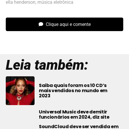
ella henderson
,
música eletrônica
Clique aqui e comente
Leia também:
Saiba quais foram os 10 CD’s
mais vendidos no mundo em
2023
Universal Music deve demitir
funcionários em 2024, diz site
SoundCloud deve ser vendida em