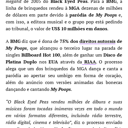
megahit
de 2005 do
Black Eyed Peas
. Para a
BMG
, a
linha de brinquedos rendeu à
MGA
dezenas de milhões
de dólares em parte devido à
paródia de
My Poops
e,
com isso, a editora musical e o grupo pop está pedindo
ao tribunal, o valor de
US$ 10 milhões em danos
.
A
BMG
diz que é dona de
75% dos
direitos autorais
de
My Poops
, que alcançou o terceiro lugar na parada de
singles
Billboard Hot 100
, além de ganhar um
Disco de
Platina Duplo
nos
EUA
através da
RIAA
. O processo
alega que um dos brinquedos da MGA dança e canta a
paródia ao apertar seu umbigo em forma de coração,
além do anúncio com versões animadas das bonecas
dançando e cantando
My Poops
.
“O Black Eyed Peas vendeu milhões de álbuns e suas
músicas foram tocadas inúmeras vezes em todo o mundo
em vários formatos diferentes, incluindo rádio terrestre,
rádio digital, cinema e televisão”
, diz o processo enviado