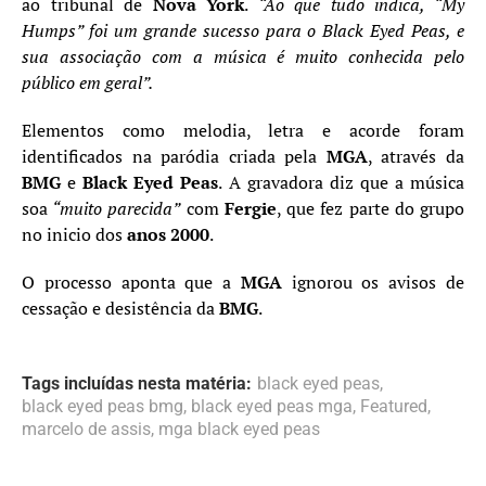
ao tribunal de
Nova York
.
“Ao que tudo indica, “My
Humps” foi um grande sucesso para o Black Eyed Peas, e
sua associação com a música é muito conhecida pelo
público em geral”.
Elementos como melodia, letra e acorde foram
identificados na paródia criada pela
MGA
, através da
BMG
e
Black Eyed Peas
. A gravadora diz que a música
soa
“muito parecida”
com
Fergie
, que fez parte do grupo
no inicio dos
anos 2000
.
O processo aponta que a
MGA
ignorou os avisos de
cessação e desistência da
BMG
.
Tags incluídas nesta matéria:
black eyed peas
,
black eyed peas bmg
,
black eyed peas mga
,
Featured
,
marcelo de assis
,
mga black eyed peas