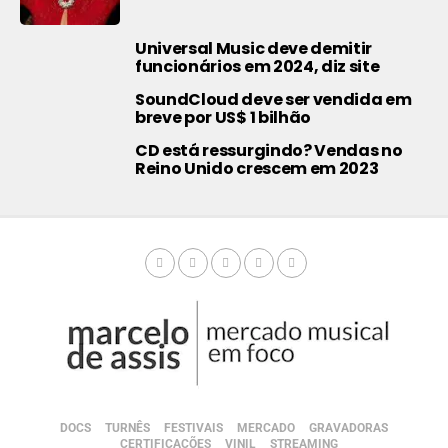
Universal Music deve demitir
funcionários em 2024, diz site
SoundCloud deve ser vendida em
breve por US$ 1 bilhão
CD está ressurgindo? Vendas no
Reino Unido crescem em 2023
DOCS
TURNÊS
FESTIVAIS
MERCADO
GRAVADORAS
CERTIFICAÇÕES
VINIL
STREAMING