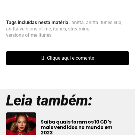
Tags incluídas nesta matéria:
anitta
,
anitta itunes eua
,
anitta versions of me
,
itunes
,
streaming
,
versions of me itunes
Clique aqui e comente
Leia também:
Saiba quais foram os 10 CD’s
mais vendidos no mundo em
2023