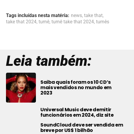
Tags incluídas nesta matéria:
news
,
take that
,
take that 2024
,
turnê
,
turnê take that 2024
,
turnês
Leia também:
Saiba quais foram os 10 CD’s
mais vendidos no mundo em
2023
Universal Music deve demitir
funcionários em 2024, diz site
SoundCloud deve ser vendida em
breve por US$ 1 bilhão