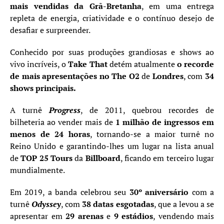
mais vendidas da Grã-Bretanha
, em uma entrega
repleta de energia, criatividade e o contínuo desejo de
desafiar e surpreender.
Conhecido por suas produções grandiosas e shows ao
vivo incríveis, o
Take That
detém atualmente
o recorde
de mais apresentações no The O2
de
Londres
, com
34
shows principais.
A turnê
Progress
, de 2011, quebrou recordes de
bilheteria ao vender mais de
1 milhão de ingressos em
menos de 24 horas
, tornando-se a maior turnê no
Reino Unido e garantindo-lhes um lugar na lista anual
de
TOP 25 Tours
da
Billboard
, ficando em terceiro lugar
mundialmente.
Em 2019, a banda celebrou seu
30º aniversário
com a
turnê
Odyssey
, com
38 datas esgotadas
, que a levou a se
apresentar em
29 arenas
e
9 estádios
, vendendo mais