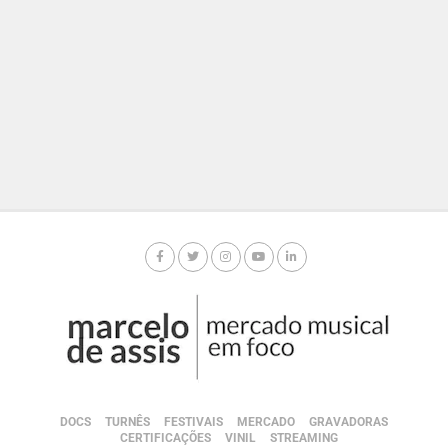
DOCS
TURNÊS
FESTIVAIS
MERCADO
GRAVADORAS
CERTIFICAÇÕES
VINIL
STREAMING