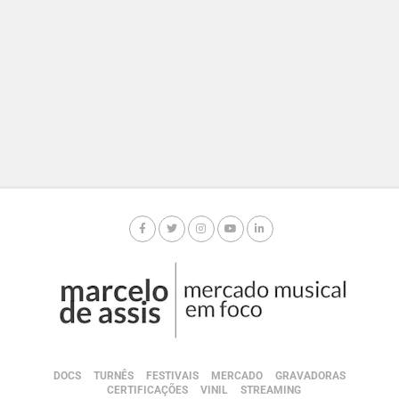
DOCS
TURNÊS
FESTIVAIS
MERCADO
GRAVADORAS
CERTIFICAÇÕES
VINIL
STREAMING