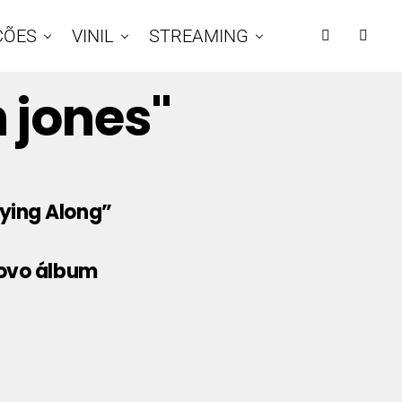
ÇÕES
VINIL
STREAMING
 jones"
ying Along”
 novo álbum