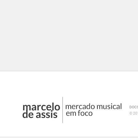
DOC
© 201