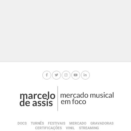
DOCS
TURNÊS
FESTIVAIS
MERCADO
GRAVADORAS
CERTIFICAÇÕES
VINIL
STREAMING