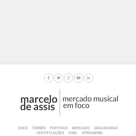
DOCS
TURNÊS
FESTIVAIS
MERCADO
GRAVADORAS
CERTIFICAÇÕES
VINIL
STREAMING