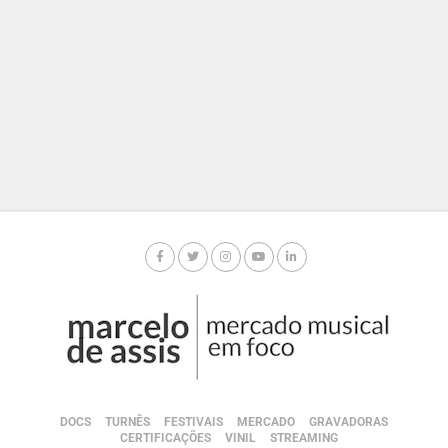
DOCS
TURNÊS
FESTIVAIS
MERCADO
GRAVADORAS
CERTIFICAÇÕES
VINIL
STREAMING