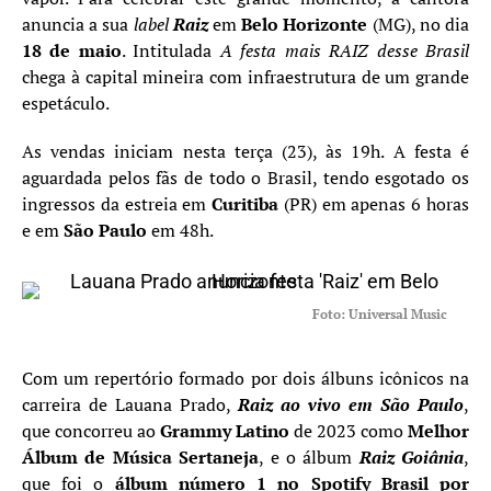
anuncia a sua
label
Raiz
em
Belo Horizonte
(MG), no dia
18 de maio
. Intitulada
A festa mais RAIZ desse Brasil
chega à capital mineira com infraestrutura de um grande
espetáculo.
As vendas iniciam nesta terça (23), às 19h. A festa é
aguardada pelos fãs de todo o Brasil, tendo esgotado os
ingressos da estreia em
Curitiba
(PR) em apenas 6 horas
e em
São Paulo
em 48h.
Foto: Universal Music
Com um repertório formado por dois álbuns icônicos na
carreira de Lauana Prado,
Raiz ao vivo em São Paulo
,
que concorreu ao
Grammy Latino
de 2023 como
Melhor
Álbum de Música Sertaneja
, e o álbum
Raiz Goiânia
,
que foi o
álbum número 1 no
Spotify Brasil
por