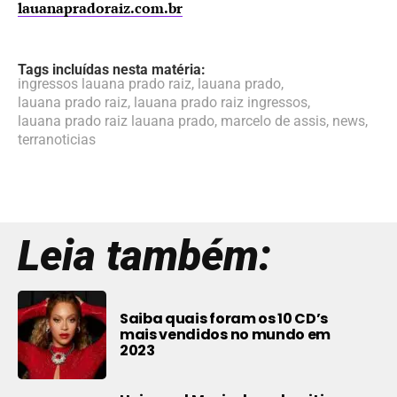
lauanapradoraiz.com.br
Tags incluídas nesta matéria:
ingressos lauana prado raiz
,
lauana prado
,
lauana prado raiz
,
lauana prado raiz ingressos
,
lauana prado raiz lauana prado
,
marcelo de assis
,
news
,
terranoticias
Leia também:
Saiba quais foram os 10 CD’s
mais vendidos no mundo em
2023