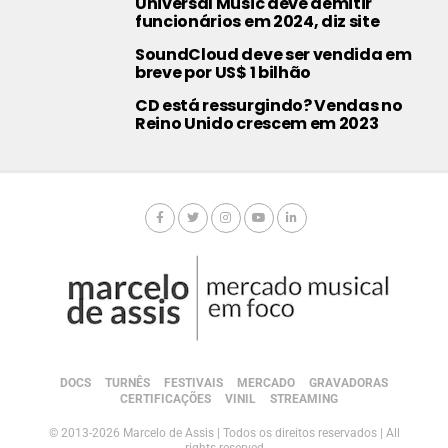
Universal Music deve demitir
funcionários em 2024, diz site
SoundCloud deve ser vendida em
breve por US$ 1 bilhão
CD está ressurgindo? Vendas no
Reino Unido crescem em 2023
DOCS
TURNÊS
FESTIVAIS
MERCADO
GRAVADORAS
CERTIFICAÇÕES
VINIL
STREAMING
© 2013-2026 Marcelo de Assis | Todos os direitos reservados | All