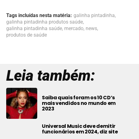
Tags incluídas nesta matéria:
galinha pintadinha
,
galinha pintadinha produtos saúde
,
galinha pintadinha saúde
,
mercado
,
news
,
produtos de saúde
Leia também:
Saiba quais foram os 10 CD’s
mais vendidos no mundo em
2023
Universal Music deve demitir
funcionários em 2024, diz site