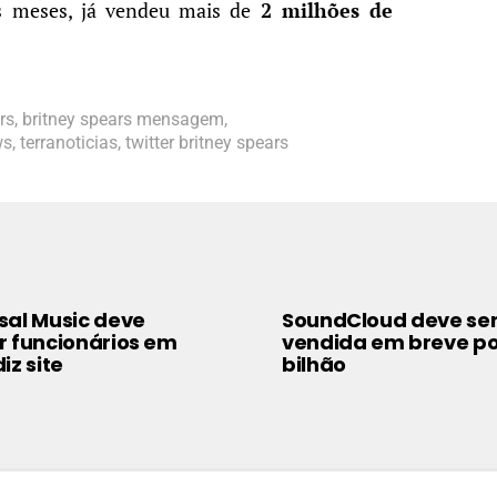
ês meses, já vendeu mais de
2 milhões de
rs
,
britney spears mensagem
,
ws
,
terranoticias
,
twitter britney spears
sal Music deve
SoundCloud deve se
r funcionários em
vendida em breve po
iz site
bilhão