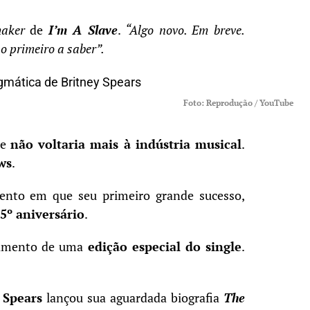
maker
de
I’m A Slave
.
“Algo novo. Em breve.
 o primeiro a saber”.
Foto: Reprodução / YouTube
ue
não voltaria mais à indústria musical
.
ws
.
nto em que seu primeiro grande sucesso,
5º aniversário
.
nçamento de uma
edição especial do single
.
 Spears
lançou sua aguardada biografia
The