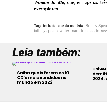
Woman In Me
, que, em apenas tr
exemplares
.
Tags incluídas nesta matéria:
Britney Spea
britney spears twitter
,
marcelo de assis
,
ne
Leia também:
Univer
Saiba quais foram os 10
demiti
CD’s mais vendidos no
2024, d
mundo em 2023