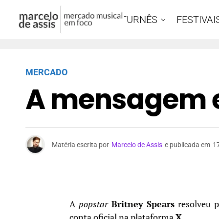
DOCS
TURNÊS
FESTIVAI
MERCADO
A mensagem e
Matéria escrita por
Marcelo de Assis
e publicada em
17
A
popstar
Britney Spears
resolveu 
conta oficial na plataforma
X
.