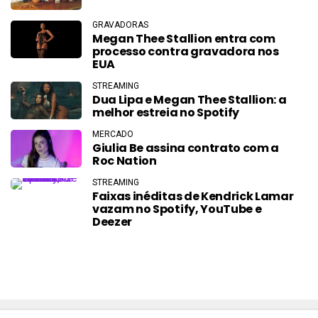
GRAVADORAS
Megan Thee Stallion entra com
processo contra gravadora nos
EUA
STREAMING
Dua Lipa e Megan Thee Stallion: a
melhor estreia no Spotify
MERCADO
Giulia Be assina contrato com a
Roc Nation
STREAMING
Faixas inéditas de Kendrick Lamar
vazam no Spotify, YouTube e
Deezer